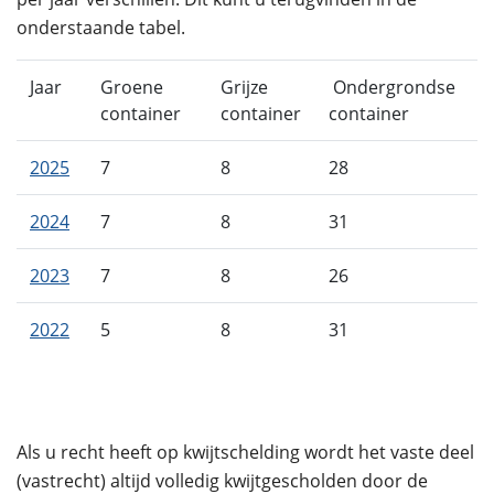
onderstaande tabel.
Jaar
Groene
Grijze
Ondergrondse
container
container
container
2025
7
8
28
2024
7
8
31
2023
7
8
26
2022
5
8
31
Als u recht heeft op kwijtschelding wordt het vaste deel
(vastrecht) altijd volledig kwijtgescholden door de