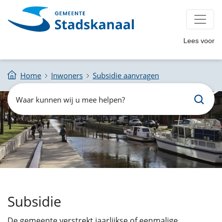
Lees voor
Home
Inwoners
Subsidie aanvragen
Zoeken
Waar
kunnen
wij
u
mee
helpen?
Subsidie
De gemeente verstrekt jaarlijkse of eenmalige