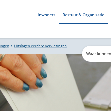
Inwoners
Bestuur & Organisatie
zingen
Uitslagen eerdere verkiezingen
Zoeken
Waar
kunnen
wij
u
mee
helpen?