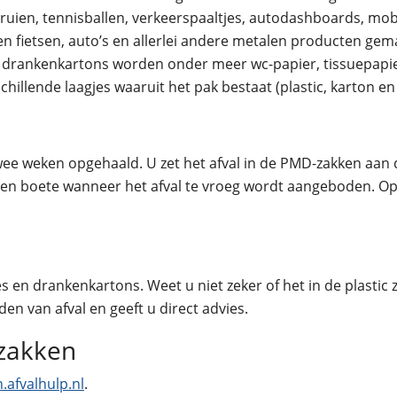
ien, tennisballen, verkeerspaaltjes, autodashboards, mobie
den fietsen, auto’s en allerlei andere metalen producten g
n drankenkartons worden onder meer wc-papier, tissuepap
hillende laagjes waaruit het pak bestaat (plastic, karton e
e weken opgehaald. U zet het afval in de PMD-zakken aan d
t een boete wanneer het afval te vroeg wordt aangeboden. O
es en drankenkartons. Weet u niet zeker of het in de plastic
den van afval en geeft u direct advies.
-zakken
n.afvalhulp.nl
.