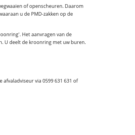
n wegwaaien of openscheuren. Daarom
l, waaraan u de PMD-zakken op de
kroonring'. Het aanvragen van de
doen. U deelt de kroonring met uw buren.
 afvaladviseur via 0599 631 631 of