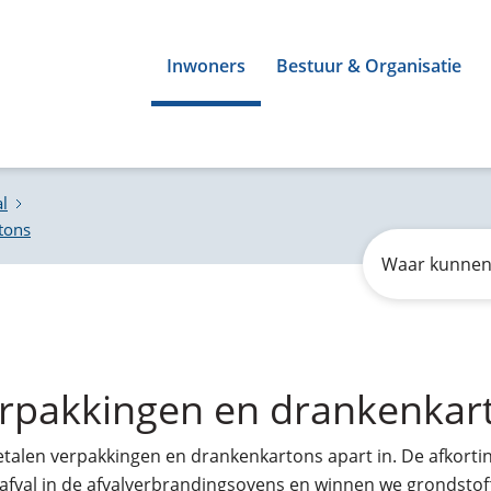
Inwoners
Bestuur & Organisatie
l
tons
Zoeken
Waar
kunnen
wij
u
mee
helpen?
verpakkingen en drankenkar
etalen verpakkingen en drankenkartons apart in. De afkortin
safval in de afvalverbrandingsovens en winnen we grondstof