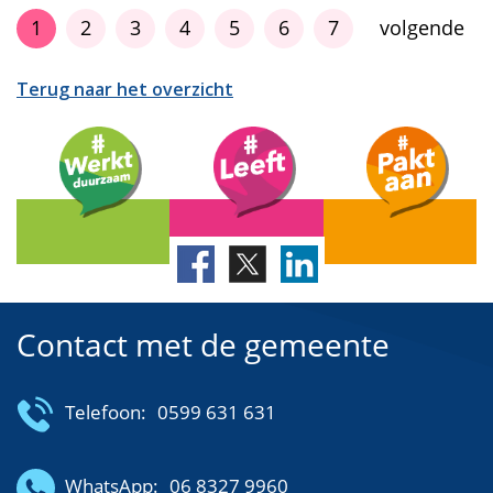
1
2
3
4
5
6
7
volgende
Terug naar het overzicht
Contact met de gemeente
Telefoon:
0599 631 631
WhatsApp:
06 8327 9960