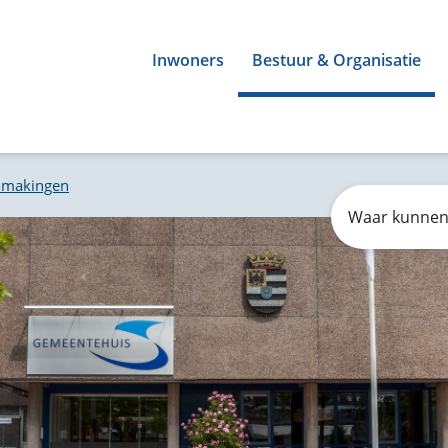
Inwoners
Bestuur & Organisatie
dmakingen
Zoeken
Waar
kunnen
wij
u
mee
helpen?