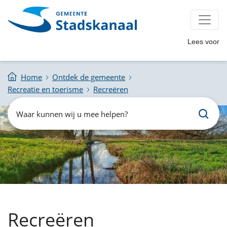
Lees voor
Home
Ontdek de gemeente
Recreatie en toerisme
Recreëren
Zoeken
Waar
kunnen
wij
u
mee
helpen?
Recreëren