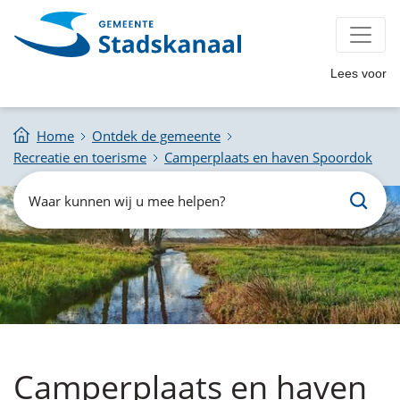
Lees voor
Home
Ontdek de gemeente
Recreatie en toerisme
Camperplaats en haven Spoordok
Zoeken
Waar
kunnen
wij
u
mee
helpen?
Camperplaats en haven