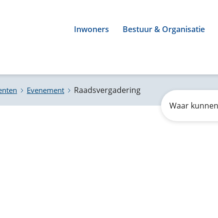
Inwoners
Bestuur & Organisatie
Raadsvergadering
enten
Evenement
Zoeken
Waar
kunnen
wij
u
mee
helpen?