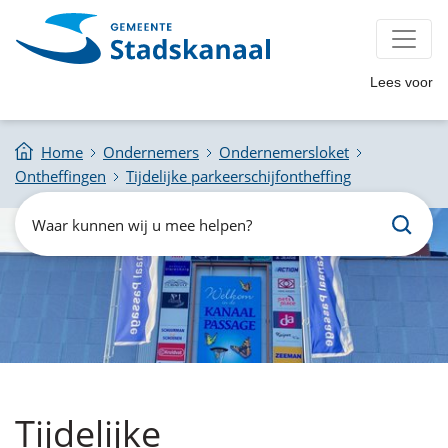
Lees voor
Home
Ondernemers
Ondernemersloket
Ontheffingen
Tijdelijke parkeerschijfontheffing
Zoeken
Waar
kunnen
wij
u
mee
helpen?
Tijdelijke