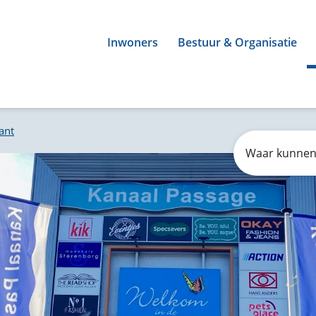
Inwoners
Bestuur & Organisatie
ant
Zoeken
Waar
kunnen
wij
u
mee
helpen?