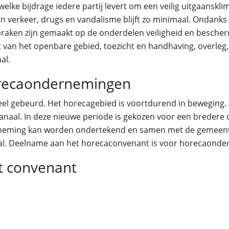
elke bijdrage iedere partij levert om een veilig uitgaansklim
van verkeer, drugs en vandalisme blijft zo minimaal. Ondanks 
spraken zijn gemaakt op de onderdelen veiligheid en besche
 van het openbare gebied, toezicht en handhaving, overleg,
al.
orecaondernemingen
veel gebeurd. Het horecagebied is voortdurend in bewegin
naal. In deze nieuwe periode is gekozen voor een bredere
neming kan worden ondertekend en samen met de gemeent
aal. Deelname aan het horecaconvenant is voor horecaonde
t convenant