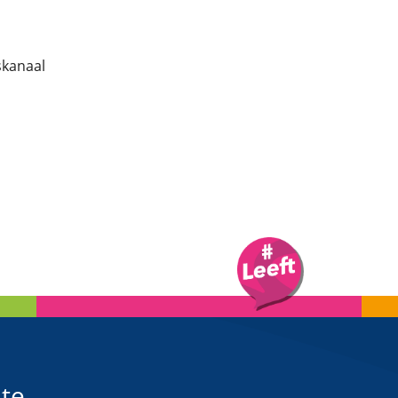
skanaal
te