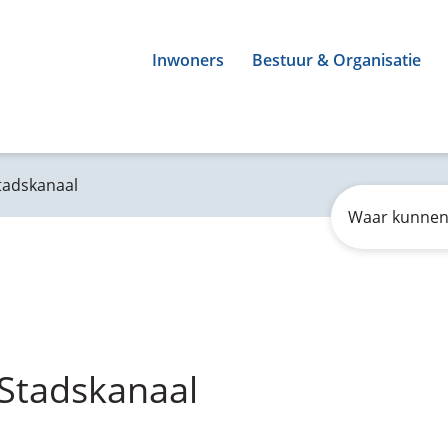
Inwoners
Bestuur & Organisatie
tadskanaal
Zoeken
Waar
kunnen
wij
u
mee
helpen?
Stadskanaal