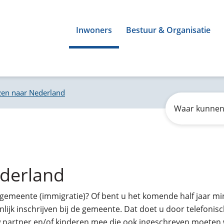
Inwoners
Bestuur & Organisatie
zen naar Nederland
Zoeken
Waar
kunnen
wij
u
mee
helpen?
ederland
e gemeente (immigratie)? Of bent u het komende half jaar m
jk inschrijven bij de gemeente. Dat doet u door telefonisc
 partner en/of kinderen mee die ook ingeschreven moeten