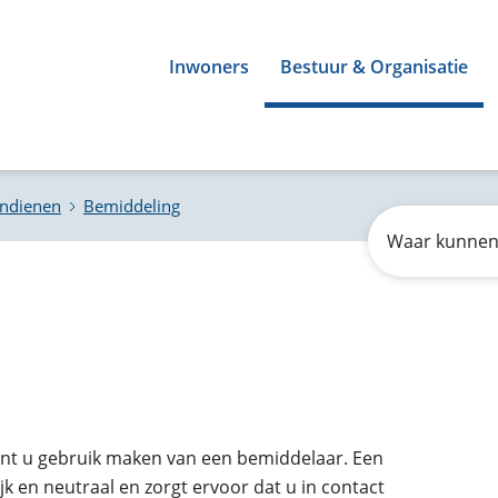
Inwoners
Bestuur & Organisatie
indienen
Bemiddeling
Zoeken
Waar
kunnen
wij
u
mee
helpen?
unt u gebruik maken van een bemiddelaar. Een
k en neutraal en zorgt ervoor dat u in contact