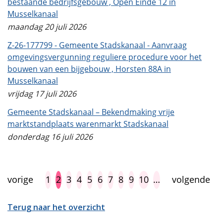
bestaande bedrijfsgebouw , Open Einde 12 in
Musselkanaal
maandag 20 juli 2026
Z-26-177799 - Gemeente Stadskanaal - Aanvraag
omgevingsvergunning reguliere procedure voor het
bouwen van een bijgebouw , Horsten 88A in
Musselkanaal
vrijdag 17 juli 2026
Gemeente Stadskanaal – Bekendmaking vrije
marktstandplaats warenmarkt Stadskanaal
donderdag 16 juli 2026
vorige
1
2
3
4
5
6
7
8
9
10
…
volgende
Terug naar het overzicht