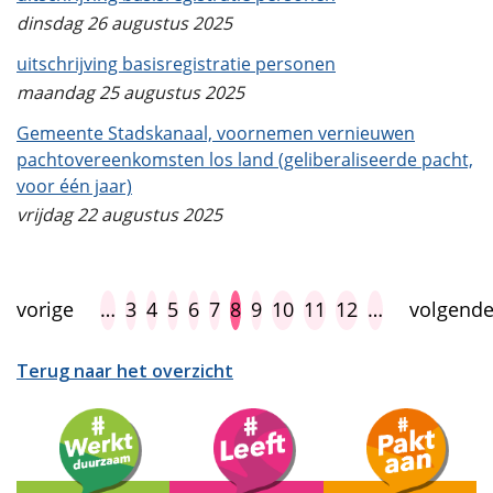
dinsdag 26 augustus 2025
uitschrijving basisregistratie personen
maandag 25 augustus 2025
Gemeente Stadskanaal, voornemen vernieuwen
pachtovereenkomsten los land (geliberaliseerde pacht,
voor één jaar)
vrijdag 22 augustus 2025
vorige
…
3
4
5
6
7
8
9
10
11
12
…
volgend
Terug naar het overzicht