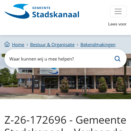
Lees voor
Home
Bestuur & Organisatie
Bekendmakingen
Zoeken
Waar
kunnen
wij
u
mee
helpen?
Z-26-172696 - Gemeente