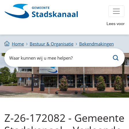
Lees voor
Home
Bestuur & Organisatie
Bekendmakingen
Zoeken
Waar
kunnen
wij
u
mee
helpen?
Z-26-172082 - Gemeente