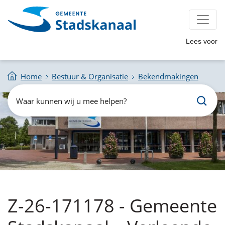
Lees voor
Home
Bestuur & Organisatie
Bekendmakingen
Zoeken
Waar
kunnen
wij
u
mee
helpen?
Z-26-171178 - Gemeente