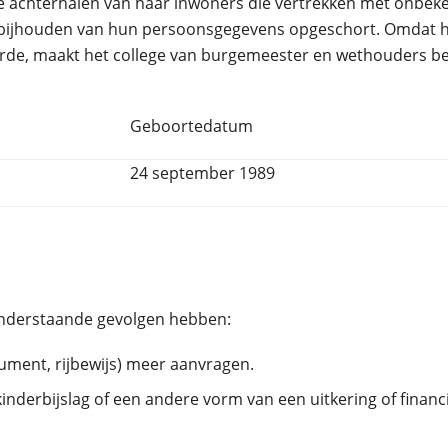
e achterhalen van haar inwoners die vertrekken met onbek
t bijhouden van hun persoonsgegevens opgeschort. Omdat 
erde, maakt het college van burgemeester en wethouders be
Geboortedatum
24 september 1989
onderstaande gevolgen hebben:
ment, rijbewijs) meer aanvragen.
 kinderbijslag of een andere vorm van een uitkering of fina