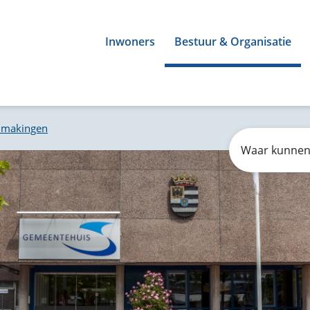
Inwoners
Bestuur & Organisatie
dmakingen
Zoeken
Waar
kunnen
wij
u
mee
helpen?