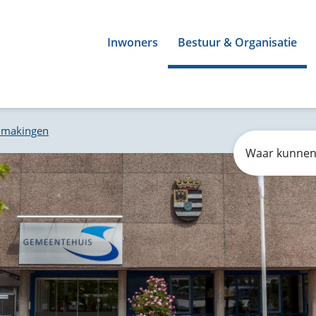
Inwoners
Bestuur & Organisatie
dmakingen
Zoeken
Waar
kunnen
wij
u
mee
helpen?