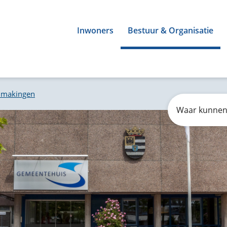
Inwoners
Bestuur & Organisatie
dmakingen
Zoeken
Waar
kunnen
wij
u
mee
helpen?